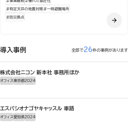
#
事業継続
#
優れた意匠性
#
特定天井の地震対策
#
一時避難場所
#
防災拠点
26
導入事例
全部で
件の事例があります
株式会社ニコン 新本社 事務所ほか
オフィス
東京都
2024
エスパシオナゴヤキャッスル 車路
オフィス
愛知県
2024