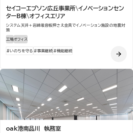
セイコーエプソン広丘事業所\イノベーションセン
ターB棟\オフィスエリア
システム天井＋岩綿吸音板押さえ金具でイノベーション施設の地震対
策
工場
オフィス
#
いのちを守る
#
事業継続
#
機能継続
oak港南品川 執務室