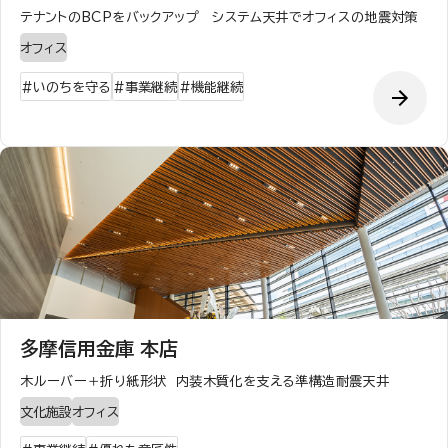
テナントのBCPをバックアップ システム天井でオフィスの地震対策
オフィス
#
いのちを守る
#
事業継続
#
機能継続
多摩信用金庫 本店
木ルーバー＋折り紙形状 内装木質化を支える準構造耐震天井
文化施設
オフィス