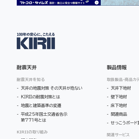
耐震天井
製品情報
耐震天井を知る
取扱製品・商品カ
天井の地震対策 その天井が危ない
天井下地材
KIRIIの耐震対策とは
壁下地材
地震と建築基準の変遷
床下地材
平成25年国土交通省告示
関連商品
第771号とは
せっこうボード買
KIRIIの取り組み
関連サービス