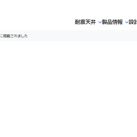
耐震天井
製品情報
設
に掲載されました
義務なし」が中日新聞に掲載されまし