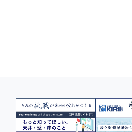
東京大学(駒場Ⅰ)数理科学研究
建設用3Dプリンターによる建築物
や3Dプリンターで使用する建設用
の材料について