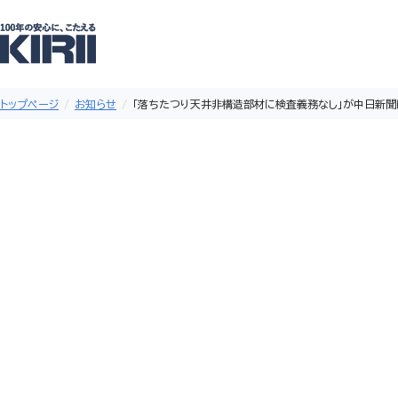
トップページ
お知らせ
「落ちたつり天井非構造部材に検査義務なし」が中日新聞
メディア掲載
「落ちたつり天井非構造部材に検査
2011年05月30日