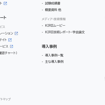
ト
試験成績書
概要資料 他
ート
メディア・技術情報
KIRIIムービー
ービス
KIRII技術レポート・学会論文
レーション
サイト
導入事例
ービス
確認チャート）
導入事例一覧
主な導入事例
イトマップ