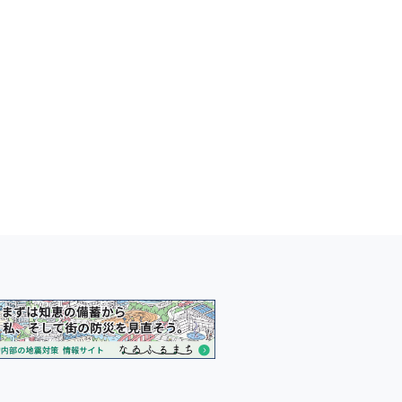
【お見舞い】令和6年能登半島地震に
ついて
東日本大震災から11年－被災地
復興から考える、創造的で持続可
な社会へ