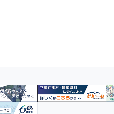
科
【調査報告】建設・建築業界における
「天井の地震対策に関するアンケー
ト調査」を実施--3月11日で東日本
こんなクリップを待っていた！【新
大震災から13年--
－
製品】Revolve（リボルブ）クリップ
の
のご紹介
能