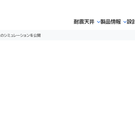
耐震天井
製品情報
設
壁のシミュレーションを公開
開設 第一弾として壁のシミュレーシ