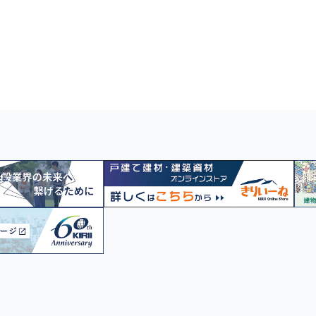
ト調査」を実施--3月11日で東日本
こんなクリップを待っていた！【新
大震災から13年--
－
製品】Revolve（リボルブ）クリップ
の
のご紹介
能