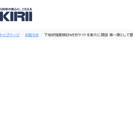
トップページ
お知らせ
下地材強度検討WEBサイトを新たに開設 第一弾として
技術情報
下地材強度検討WEBサイトを新たに
2026年06月30日