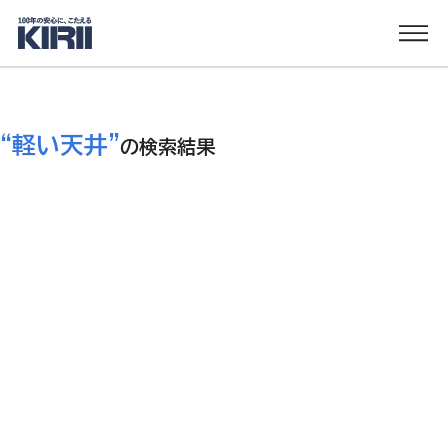
“
軽い天井
”
の検索結果
KTエアー
天井用
軽量天井/直張天井