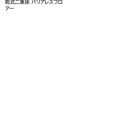
乾式二重床 バリアレスフロ
アー
KIRIIのメディア
耐震に関することは何でも。
KIRIIの技術や業界情報など、独自観点でコラムを発信。